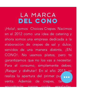
LA MARCA
DEL CONO
¡Hola!, somos Choices Crepes. Nacimos
en el 2012 como una idea de catering y
ahora somos una empresa dedicada a la
elaboración de crepes de sal y dulce,
servidos de una manera distinta, ¡EN
CONO!. No usamos platos, pero te
garantizamos que no los vas a necesitar.
Para el consumo, simplemente debes;
¡Rasgar y disfrutar! En al año 2013, se
realiza la apertura del primer punto de
venta. Además de crepes, también
encontrarás;
panne
c
ooks
, ensaladas,
shakes y mucho más... Después de una
pandemia, seguimos aquí…
Agradecemos a todos nuestros clientes